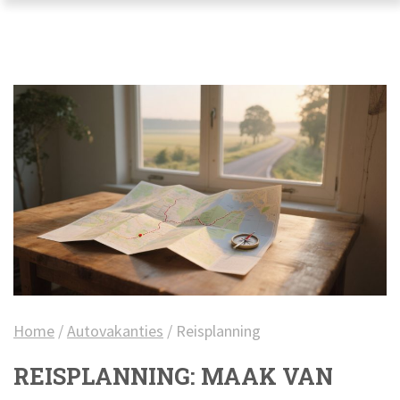
Home
/
Autovakanties
/
Reisplanning
REISPLANNING: MAAK VAN