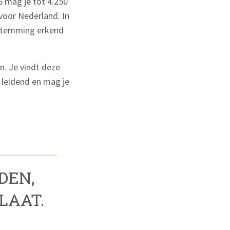
 mag je tot 4.250
 voor Nederland. In
bestemming erkend
n. Je vindt deze
s leidend en mag je
DEN,
LAAT.