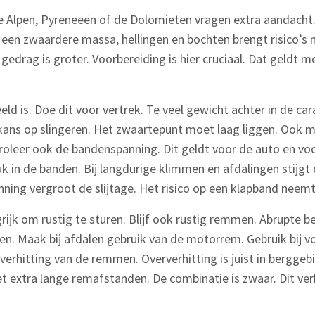
 Alpen, Pyreneeën of de Dolomieten vragen extra aandacht.
een zwaardere massa, hellingen en bochten brengt risico’s 
l gedrag is groter. Voorbereiding is hier cruciaal. Dat geldt 
ld is. Doe dit voor vertrek. Te veel gewicht achter in de c
e kans op slingeren. Het zwaartepunt moet laag liggen. Ook m
ntroleer ook de bandenspanning. Dit geldt voor de auto en vo
k in de banden. Bij langdurige klimmen en afdalingen stijgt
ning vergroot de slijtage. Het risico op een klapband neemt
ngrijk om rustig te sturen. Blijf ook rustig remmen. Abrupte
en. Maak bij afdalen gebruik van de motorrem. Gebruik bij v
verhitting van de remmen. Oververhitting is juist in berggeb
t extra lange remafstanden. De combinatie is zwaar. Dit ve