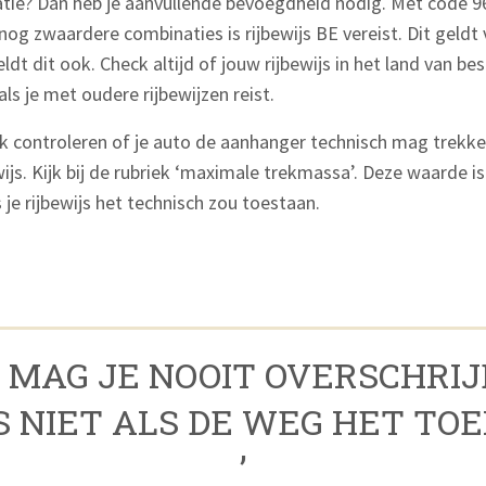
tie? Dan heb je aanvullende bevoegdheid nodig. Met code 96
og zwaardere combinaties is rijbewijs BE vereist. Dit geldt
dt dit ook. Check altijd of jouw rijbewijs in het land van 
als je met oudere rijbewijzen reist.
ok controleren of je auto de aanhanger technisch mag trekke
js. Kijk bij de rubriek ‘maximale trekmassa’. Deze waarde i
s je rijbewijs het technisch zou toestaan.
IE MAG JE NOOIT OVERSCHRIJ
S NIET ALS DE WEG HET TOE
’