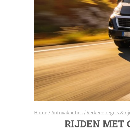
Home
/
Autovakanties
/
Verkeersregels & rij
RIJDEN MET 