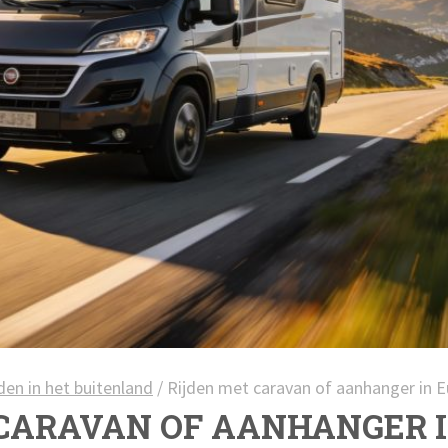
den in het buitenland
/
Rijden met caravan of aanhanger in 
CARAVAN OF AANHANGER 