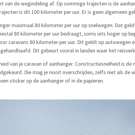
iet van de wegindeling af. Op sommige trajecten is de aanha
rajecten is dit 100 kilometer per uur. Er is geen algemeen ge
anger maximaal 80 kilometer per uur op snelwegen. Dat geld
eestal 80 kilometer per uur bedraagt, soms iets hoger op bep
 voor caravans 80 kilometer per uur. Dit geldt op autowegen
n gehandhaafd. Dit gebeurt vooral in landen waar het reisverke
heid van je caravan of aanhanger. Constructiesnelheid is de
gekeurd. Die mag je nooit overschrijden, zelfs niet als de w
 een sticker op de aanhanger of in de papieren.