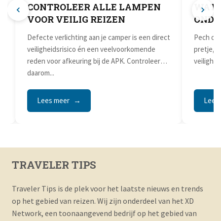
CONTROLEER ALLE LAMPEN
WAT 
VOOR VEILIG REIZEN
OND
Defecte verlichting aan je camper is een direct
Pech ond
veiligheidsrisico én een veelvoorkomende
pretje, 
reden voor afkeuring bij de APK. Controleer
veilighei
s
daarom...
Lees meer
Lees
TRAVELER TIPS
Traveler Tips is de plek voor het laatste nieuws en trends
op het gebied van reizen. Wij zijn onderdeel van het XD
Network, een toonaangevend bedrijf op het gebied van