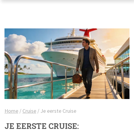
Home
/
Cruise
/
Je eerste Cruise
JE EERSTE CRUISE: