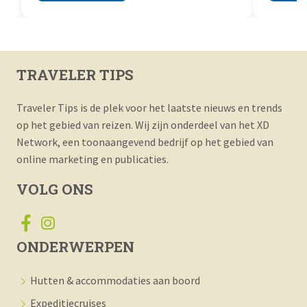
Een cruise van 5 tot 7 dagen biedt beginners
Zeeziekt
de beste balans tussen oriëntatie en
Met de j
ontspanning. Je hebt voldoende tijd...
middelen
t
boord...
Lees meer
Lees
TRAVELER TIPS
Traveler Tips is de plek voor het laatste nieuws en trends
op het gebied van reizen. Wij zijn onderdeel van het XD
Network, een toonaangevend bedrijf op het gebied van
online marketing en publicaties.
VOLG ONS