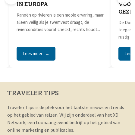
IN EUROPA
VOOR
GEZI
t
Kanoën op rivieren is een mooie ervaring, maar
alleen veilig als je zwemvest draagt, de
De Dordo
e
riviercondities vooraf checkt, rechts houdt...
toeganke
rustig w
groene oe
Lees meer
Lees
TRAVELER TIPS
Traveler Tips is de plek voor het laatste nieuws en trends
op het gebied van reizen. Wij zijn onderdeel van het XD
Network, een toonaangevend bedrijf op het gebied van
online marketing en publicaties.