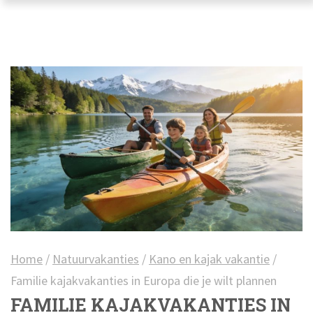
Home
/
Natuurvakanties
/
Kano en kajak vakantie
/
Familie kajakvakanties in Europa die je wilt plannen
FAMILIE KAJAKVAKANTIES IN