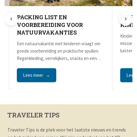
PACKING LIST EN
DIER
VOORBEREIDING VOOR
KIND
NATUURVAKANTIES
Kinderen
missie: 
Een natuurvakantie met kinderen vraagt om
luisteren
goede voorbereiding en praktische spullen.
Regenkleding, verrekijkers, snacks en een
kinderdrager maken het verschil...
Lees meer
Lees
TRAVELER TIPS
Traveler Tips is de plek voor het laatste nieuws en trends