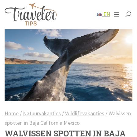
EN
Home
/
Natuurvakanties
/
Wildlifevakanties
/
Walvissen
spotten in Baja California Mexico
WALVISSEN SPOTTEN IN BAJA