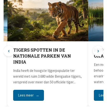
TIGERS SPOTTEN IN DE
MOKO
NATIONALE PARKEN VAN
OKAV
INDIA
Een moko
e
behoort 
India heeft de hoogste tijgerpopulatie ter
ervaringe
wereld met ruim 3.680 wilde Bengaalse tijgers,
waterweg
verspreid over meer dan 50 officiële tiger...
Lees meer
Lees