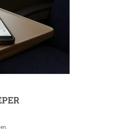
EPER
en.