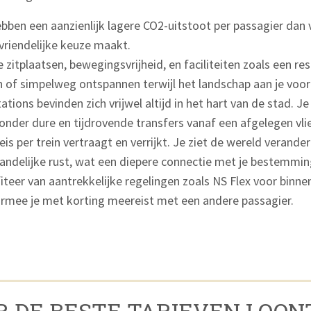
bben een aanzienlijk lagere CO2-uitstoot per passagier dan 
uvriendelijke keuze maakt.
 zitplaatsen, bewegingsvrijheid, en faciliteiten zoals een r
n of simpelweg ontspannen terwijl het landschap aan je voorb
ations bevinden zich vrijwel altijd in het hart van de stad. Je
zonder dure en tijdrovende transfers vanaf een afgelegen vli
eis per trein vertraagt en verrijkt. Je ziet de wereld verande
 landelijke rust, wat een diepere connectie met je bestemmin
iteer van aantrekkelijke regelingen zoals NS Flex voor binne
rmee je met korting meereist met een andere passagier.
OR DE BESTE TARIEVEN LOON