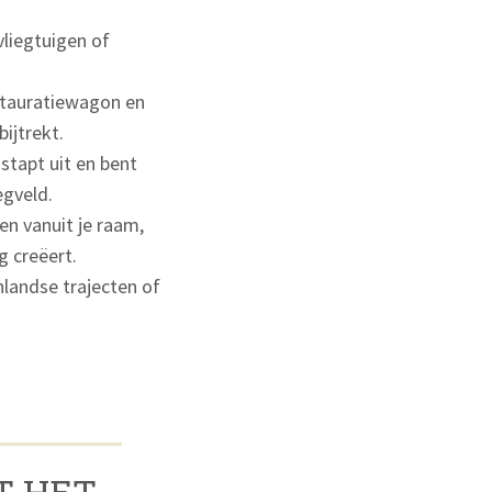
vliegtuigen of
estauratiewagon en
ijtrekt.
 stapt uit en bent
egveld.
ren vanuit je raam,
g creëert.
nlandse trajecten of
T HET