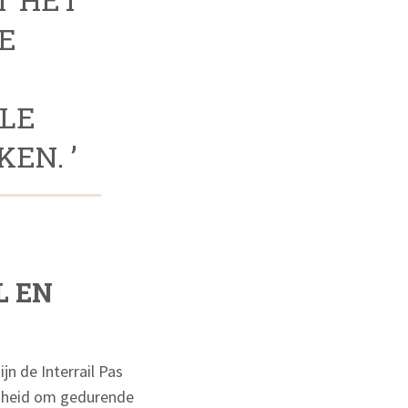
E
LE
EN. ’
L EN
jn de Interrail Pas
rijheid om gedurende