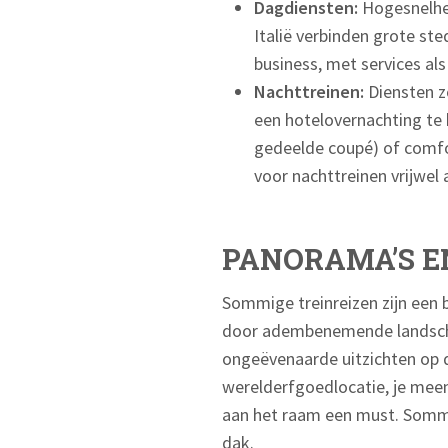
Dagdiensten:
Hogesnelheid
Italië verbinden grote ste
business, met services als 
Nachttreinen:
Diensten z
een hotelovernachting te b
gedeelde coupé) of comfor
voor nachttreinen vrijwel a
PANORAMA’S E
Sommige treinreizen zijn een 
door adembenemende landschap
ongeëvenaarde uitzichten op 
werelderfgoedlocatie, je meen
aan het raam een must. Sommi
dak.