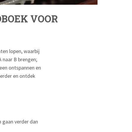
DBOEK VOOR
ten lopen, waarbij
A naar B brengen;
t een ontspannen en
verder en ontdek
n gaan verder dan