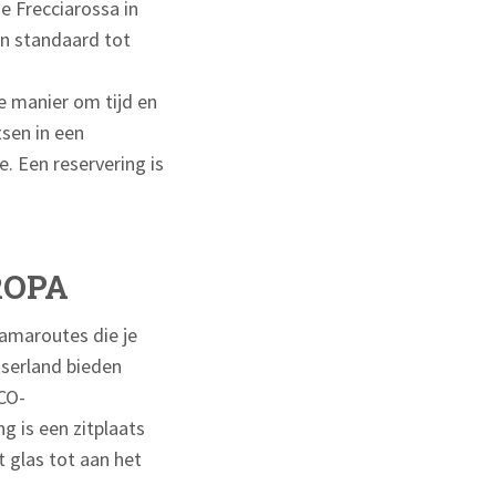
e Frecciarossa in
an standaard tot
e manier om tijd en
tsen in een
. Een reservering is
ROPA
ramaroutes die je
serland bieden
CO-
 is een zitplaats
 glas tot aan het