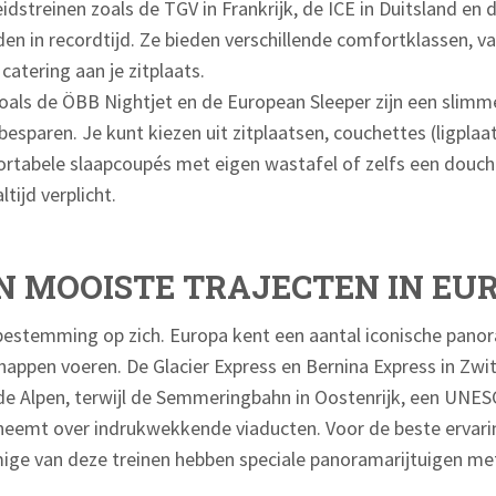
streinen zoals de TGV in Frankrijk, de ICE in Duitsland en d
den in recordtijd. Ze bieden verschillende comfortklassen, v
catering aan je zitplaats.
oals de ÖBB Nightjet en de European Sleeper zijn een slimm
esparen. Je kunt kiezen uit zitplaatsen, couchettes (ligplaa
tabele slaapcoupés met eigen wastafel of zelfs een douche
ltijd verplicht.
N MOOISTE TRAJECTEN IN EU
bestemming op zich. Europa kent een aantal iconische pano
pen voeren. De Glacier Express en Bernina Express in Zwit
de Alpen, terwijl de Semmeringbahn in Oostenrijk, een UNES
eemt over indrukwekkende viaducten. Voor de beste ervaring
ge van deze treinen hebben speciale panoramarijtuigen met