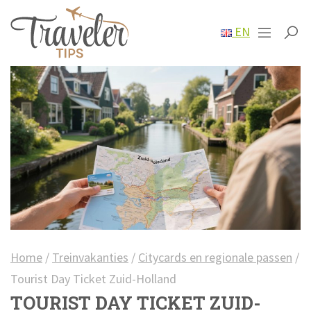
EN
Home
/
Treinvakanties
/
Citycards en regionale passen
/
Tourist Day Ticket Zuid-Holland
TOURIST DAY TICKET ZUID-