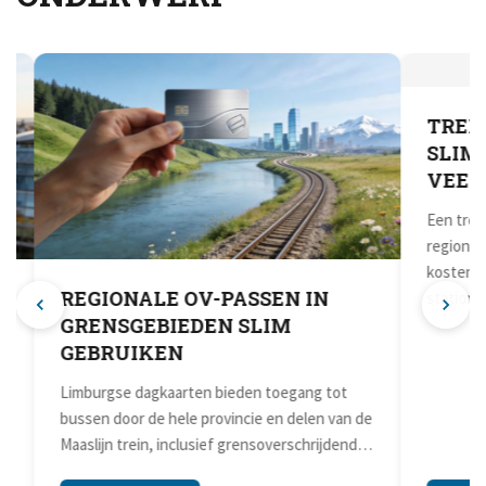
REGIONALE OV-PASSEN IN
TREI
GRENSGEBIEDEN SLIM
SLIM
GEBRUIKEN
VEEL
Limburgse dagkaarten bieden toegang tot
Een trei
bussen door de hele provincie en delen van de
regional
Maaslijn trein, inclusief grensoverschrijdende
kosteneff
lijnen naar...
station...