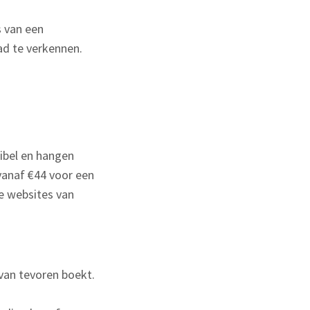
 van een
tad te verkennen.
xibel en hangen
vanaf €44 voor een
e websites van
van tevoren boekt.