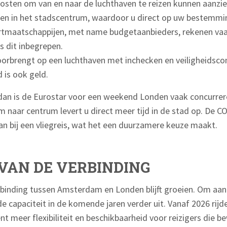
osten om van en naar de luchthaven te reizen kunnen aanzienl
gen in het stadscentrum, waardoor u direct op uw bestemmi
tmaatschappijen, met name budgetaanbieders, rekenen vaa
s dit inbegrepen.
oorbrengt op een luchthaven met inchecken en veiligheidscont
d is ook geld.
dan is de Eurostar voor een weekend Londen vaak concurrer
 naar centrum levert u direct meer tijd in de stad op. De CO
an bij een vliegreis, wat het een duurzamere keuze maakt.
VAN DE VERBINDING
verbinding tussen Amsterdam en Londen blijft groeien. Om a
de capaciteit in de komende jaren verder uit. Vanaf 2026 rij
ent meer flexibiliteit en beschikbaarheid voor reizigers die 