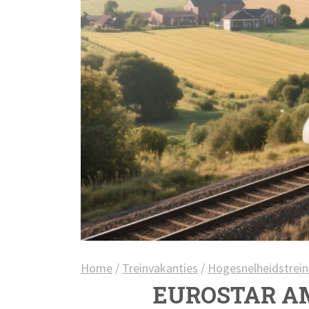
Home
/
Treinvakanties
/
Hogesnelheidstrein
EUROSTAR A