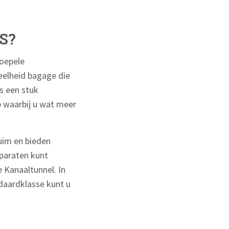
S?
soepele
eelheid bagage die
s een stuk
p waarbij u wat meer
ruim en bieden
pparaten kunt
e Kanaaltunnel. In
daardklasse kunt u