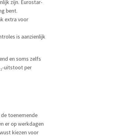
ijk zijn. Eurostar-
ng bent.
k extra voor
roles is aanzienlijk
end en soms zelfs
₂-uitstoot per
an de toenemende
den er op werkdagen
bewust kiezen voor