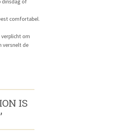
p dinsdag of
eest comfortabel.
t verplicht om
n versnelt de
ION IS
’