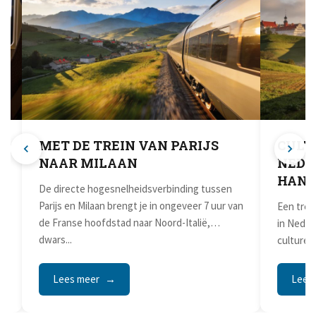
MET DE TREIN VAN PARIJS
CULT
NAAR MILAAN
NEDE
HANZ
De directe hogesnelheidsverbinding tussen
Parijs en Milaan brengt je in ongeveer 7 uur van
e
Een trei
de Franse hoofdstad naar Noord-Italië,
in Neder
dwars...
culturee
slow trav
Lees meer
Lees