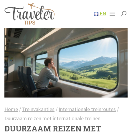
EN
Home
/
Treinvakanties
/
Internationale treinroutes
/
Duurzaam reizen met internationale treinen
DUURZAAM REIZEN MET