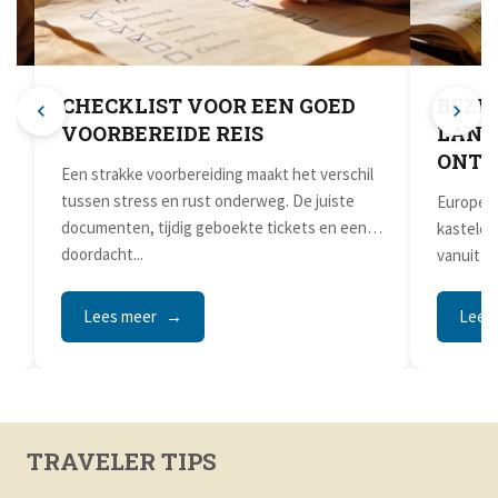
E
CHECKLIST VOOR EEN GOED
BEZI
VOORBEREIDE REIS
LANG
ONTD
Een strakke voorbereiding maakt het verschil
tussen stress en rust onderweg. De juiste
Europese
d
documenten, tijdig geboekte tickets en een
kastelen
doordacht...
vanuit h
voor...
Lees meer
Lees
TRAVELER TIPS