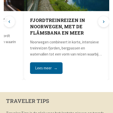
Panorama
uitzicht
groot dee
FJORDTREINREIZEN IN
NOORWEGEN, MET DE
FLÅMSBANA EN MEER
Noorwegen combineert in korte, intensieve
treinreizen fjorden, bergpassen en
watervallen tot een vorm van reizen waarbij
het traject zelf de...
Lees meer
Lees
TRAVELER TIPS