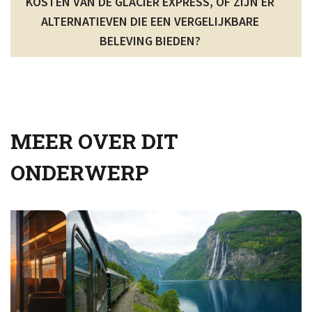
KOSTEN VAN DE GLACIER EXPRESS, OF ZIJN ER
ALTERNATIEVEN DIE EEN VERGELIJKBARE
BELEVING BIEDEN?
MEER OVER DIT
ONDERWERP
BAGA
VOOR
PANO