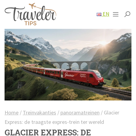
EN
Home
/
Treinvakanties
/
panoramatreinen
/
Glacier
Express: de traagste expres-trein ter wereld
GLACIER EXPRESS: DE