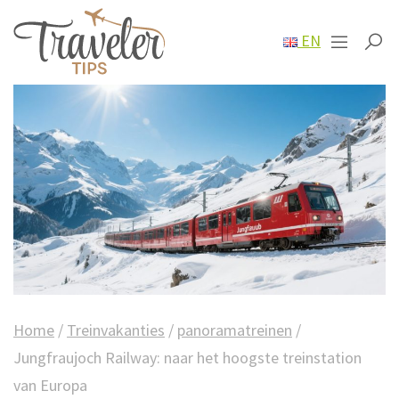
EN
Home
/
Treinvakanties
/
panoramatreinen
/
Jungfraujoch Railway: naar het hoogste treinstation
van Europa