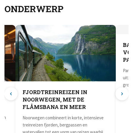
ONDERWERP
FJORDTREINREIZEN IN
BAGA
NOORWEGEN, MET DE
VOOR
FLÅMSBANA EN MEER
PANO
Noorwegen combineert in korte, intensieve
Panorama
treinreizen fjorden, bergpassen en
uitzicht
watervallen tot een vorm van reizen waarbij
groot dee