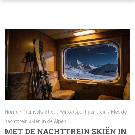
Home
/
Treinvakanties
/
wintersport per trein
/
Met de
nachttrein skiën in de Alpen
MET DE NACHTTREIN SKIËN IN