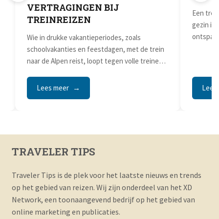
VERTRAGINGEN BIJ
Een trei
TREINREIZEN
gezin is
ontspann
Wie in drukke vakantieperiodes, zoals
s
schoolvakanties en feestdagen, met de trein
naar de Alpen reist, loopt tegen volle treinen,
beperkte...
Lees meer
Lees
TRAVELER TIPS
Traveler Tips is de plek voor het laatste nieuws en trends
op het gebied van reizen. Wij zijn onderdeel van het XD
Network, een toonaangevend bedrijf op het gebied van
online marketing en publicaties.