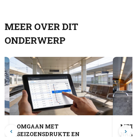
MEER OVER DIT
ONDERWERP
S
OMGAAN MET
MET 
SEIZOENSDRUKTE EN
NAAR