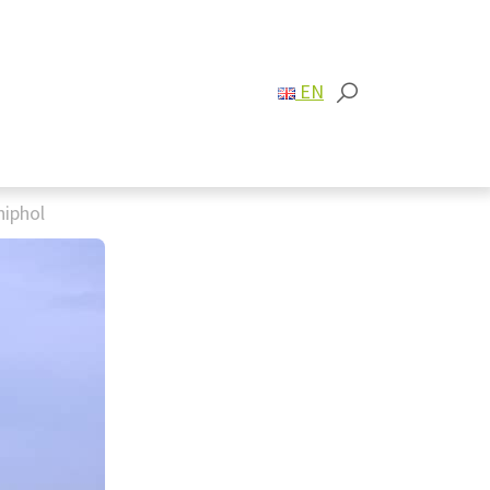
EN
hiphol