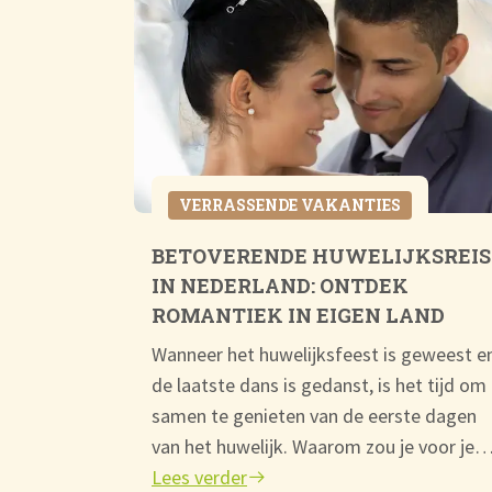
VERRASSENDE VAKANTIES
EEN
BETOVERENDE HUWELIJKSREIS
 balans
IN NEDERLAND: ONTDEK
ijdens zo’n
ROMANTIEK IN EIGEN LAND
techniek,
Wanneer het huwelijksfeest is geweest e
n kennen.
de laatste dans is gedanst, is het tijd om
samen te genieten van de eerste dagen
van het huwelijk. Waarom zou je voor je
Lees verder