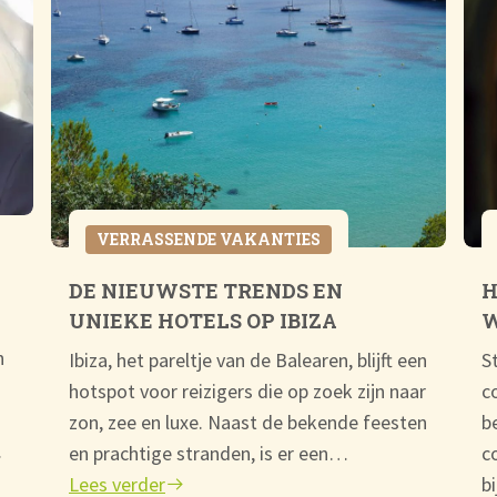
VERRASSENDE VAKANTIES
DE NIEUWSTE TRENDS EN
H
UNIEKE HOTELS OP IBIZA
W
n
Ibiza, het pareltje van de Balearen, blijft een
S
hotspot voor reizigers die op zoek zijn naar
c
zon, zee en luxe. Naast de bekende feesten
b
…
en prachtige stranden, is er een…
c
Lees verder
b