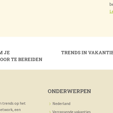
b
L
M JE
TRENDS IN VAKANTIE
OR TE BEREIDEN
ONDERWERPEN
en trends op het
Nederland
 Network, een
Verrassende vakanties