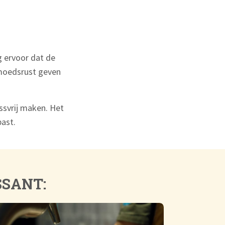
g ervoor dat de
gemoedsrust geven
essvrij maken. Het
past.
SSANT: