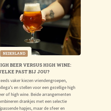
VERRAS
WAAROM 
NEDERLAND
TENNISR
Een tennisre
IGH BEER VERSUS HIGH WINE:
tussen spor
ELKE PAST BIJ JOU?
reis verbete
teeds vaker kiezen vriendengroepen,
maar leert 
ollega’s en stellen voor een gezellige high
Of u nu rec
eer of high wine. Beide arrangementen
Lees verder
ombineren drankjes met een selectie
ijpassende hapjes, maar de sfeer en