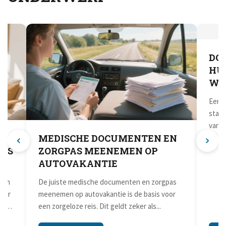
MEDISCHE DOCUMENTEN EN
DOCU
S
ZORGPAS MEENEMEN OP
HUUR
AUTOVAKANTIE
WAT 
De juiste medische documenten en zorgpas
Een gesl
meenemen op autovakantie is de basis voor
starten 
een zorgeloze reis. Dit geldt zeker als...
van de pa