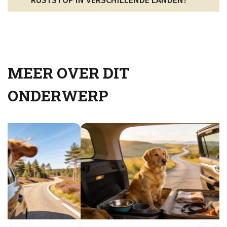
MEER OVER DIT
ONDERWERP
HOND
DUIT
ONTD
Duitsland
autovaka
bent naar