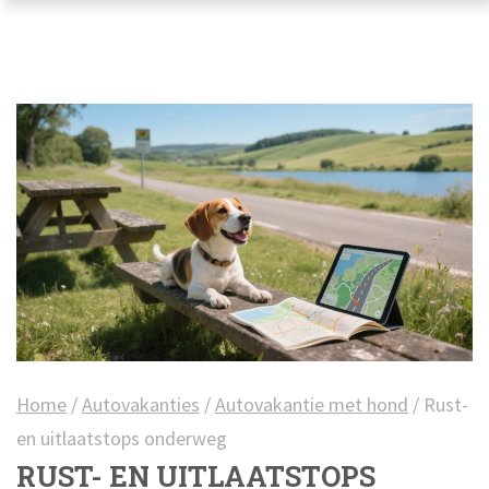
Home
/
Autovakanties
/
Autovakantie met hond
/
Rust-
en uitlaatstops onderweg
RUST- EN UITLAATSTOPS