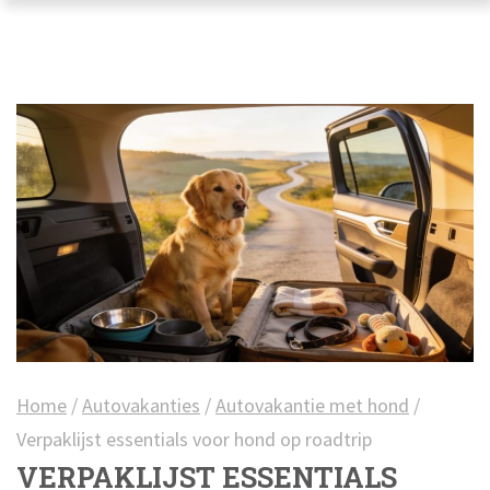
Home
/
Autovakanties
/
Autovakantie met hond
/
Verpaklijst essentials voor hond op roadtrip
VERPAKLIJST ESSENTIALS