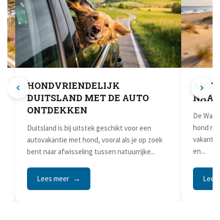
HONDVRIENDELIJK
AUTO
DUITSLAND MET DE AUTO
NAAR
ONTDEKKEN
e
De Wadde
hond nod
Duitsland is bij uitstek geschikt voor een
vakantie
autovakantie met hond, vooral als je op zoek
en...
bent naar afwisseling tussen natuurrijke...
Lees meer
Lees