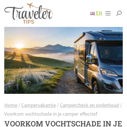
EN
Home
/
Campervakantie
/
Campercheck en onderhoud
/
Voorkom vochtschade in je camper effectief
VOORKOM VOCHTSCHADE IN JE