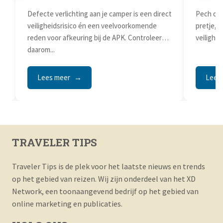
Defecte verlichting aan je camper is een direct
Pech ond
veiligheidsrisico én een veelvoorkomende
pretje, 
reden voor afkeuring bij de APK. Controleer
veilighei
s
daarom...
Lees meer
Lees
TRAVELER TIPS
Traveler Tips is de plek voor het laatste nieuws en trends
op het gebied van reizen. Wij zijn onderdeel van het XD
Network, een toonaangevend bedrijf op het gebied van
online marketing en publicaties.