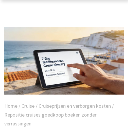
Home
/
Cruise
/
Cruiseprijzen en verborgen kosten
/
Repositie cruises goedkoop boeken zonder
verrassingen