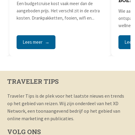
BOEK
ij
Een budgetcruise kost vaak meer dan de
aangeboden prijs. Het verschil zit in de extra
Wie aan 
kosten. Drankpakketten, fooien, wifi en...
ontspann
wellness
zijn...
Lees meer
Lees
TRAVELER TIPS
Traveler Tips is de plek voor het laatste nieuws en trends
op het gebied van reizen. Wij zijn onderdeel van het XD
Network, een toonaangevend bedrijf op het gebied van
online marketing en publicaties.
VOLG ONS