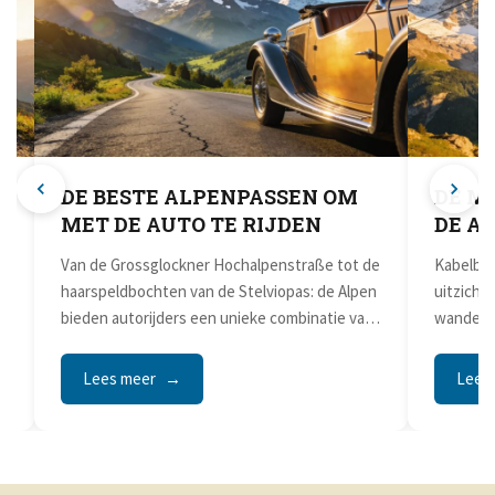
DE BESTE ALPENPASSEN OM
DE M
MET DE AUTO TE RIJDEN
DE A
t
Van de Grossglockner Hochalpenstraße tot de
Kabelban
haarspeldbochten van de Stelviopas: de Alpen
uitzicht
bieden autorijders een unieke combinatie van
wandelro
indrukwekkende panorama's,...
zouden k
moderne.
Lees meer
Lees