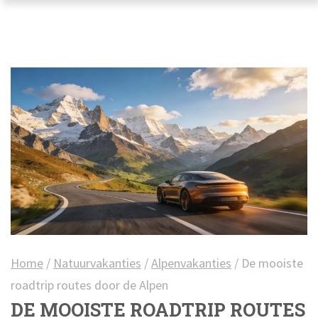
Home
/
Natuurvakanties
/
Alpenvakanties
/
De mooiste
roadtrip routes door de Alpen
DE MOOISTE ROADTRIP ROUTES