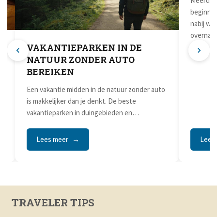
VAKANTIEPARKEN IN DE
NATU
NATUUR ZONDER AUTO
TREI
BEREIKEN
Meerdaag
beginnen
Een vakantie midden in de natuur zonder auto
nabij wa
is makkelijker dan je denkt. De beste
overnach
vakantieparken in duingebieden en
natuurrijke...
Lees meer
Lees
TRAVELER TIPS