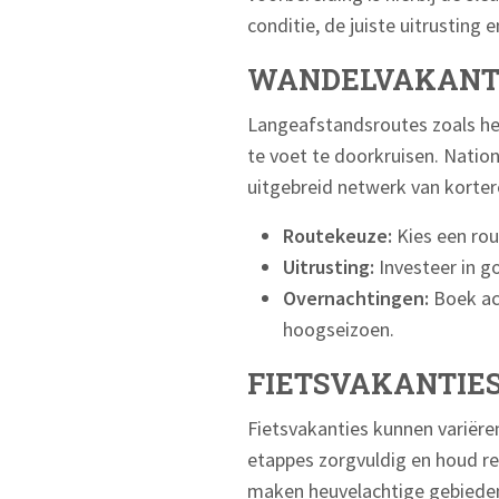
conditie, de juiste uitrusting 
WANDELVAKANT
Langeafstandsroutes zoals he
te voet te doorkruisen. Natio
uitgebreid netwerk van korte
Routekeuze:
Kies een rou
Uitrusting:
Investeer in g
Overnachtingen:
Boek acc
hoogseizoen.
FIETSVAKANTIE
Fietsvakanties kunnen variëre
etappes zorgvuldig en houd r
maken heuvelachtige gebieden,