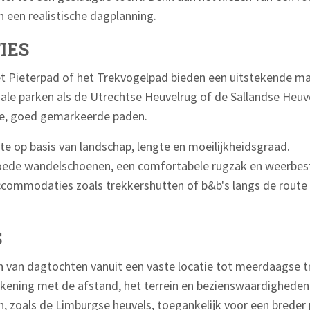
en een realistische dagplanning.
IES
t Pieterpad of het Trekvogelpad bieden een uitstekende m
nale parken als de Utrechtse Heuvelrug of de Sallandse Heu
re, goed gemarkeerde paden.
te op basis van landschap, lengte en moeilijkheidsgraad.
oede wandelschoenen, een comfortabele rugzak en weerbest
ommodaties zoals trekkershutten of b&b's langs de route v
S
n van dagtochten vanuit een vaste locatie tot meerdaagse t
ekening met de afstand, het terrein en bezienswaardighede
 zoals de Limburgse heuvels, toegankelijk voor een breder 