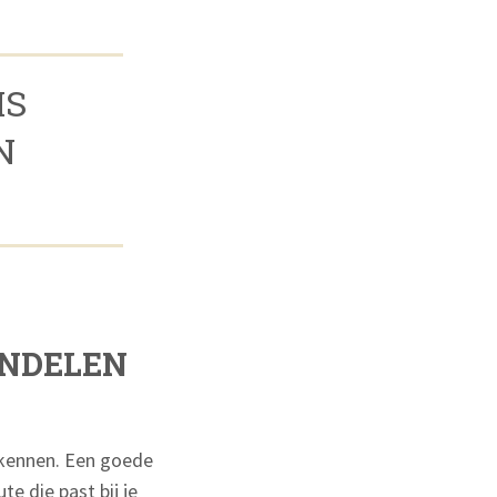
IS
N
ANDELEN
rkennen. Een goede
te die past bij je