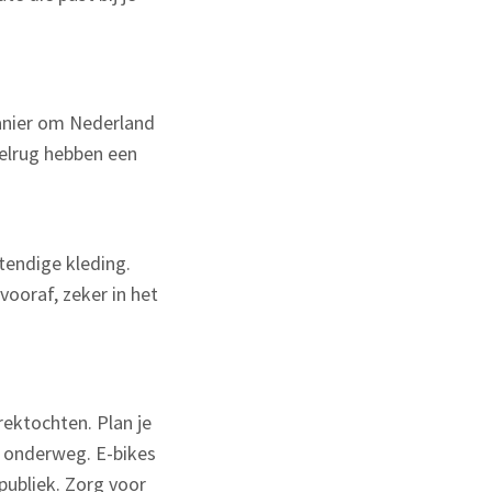
anier om Nederland
velrug hebben een
endige kleding.
ooraf, zeker in het
rektochten. Plan je
n onderweg. E-bikes
publiek. Zorg voor