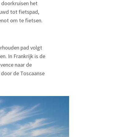
) doorkruisen het
uwd tot fietspad,
enot om te fietsen.
erhouden pad volgt
n. In Frankrijk is de
ovence naar de
t door de Toscaanse