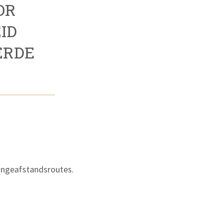
OR
ID
ERDE
langeafstandsroutes.