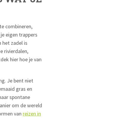
 te combineren,
je eigen trappers
 het zadel is
 rivierdalen,
dek hier hoe je van
g. Je bent niet
gemaaid gras en
 naar spontane
anier om de wereld
vormen van
reizen in