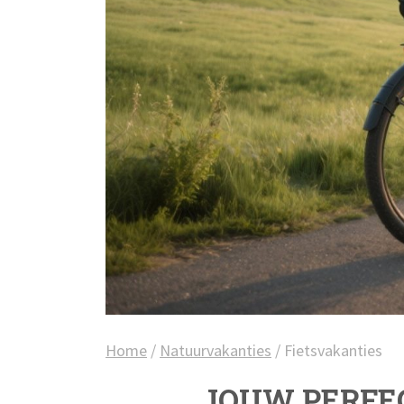
Home
/
Natuurvakanties
/
Fietsvakanties
JOUW PERFEC