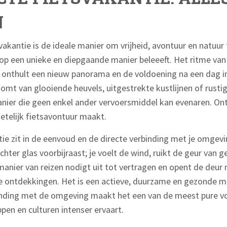
N
vakantie is de ideale manier om vrijheid, avontuur en natuur
 een unieke en diepgaande manier beleeeft. Het ritme van 
 onthult een nieuw panorama en de voldoening na een dag in
mt van glooiende heuvels, uitgestrekte kustlijnen of rustige
manier die geen enkel ander vervoersmiddel kan evenaren. Ont
etelijk fietsavontuur maakt.
ie zit in de eenvoud en de directe verbinding met je omgevin
hter glas voorbijraast; je voelt de wind, ruikt de geur van 
 manier van reizen nodigt uit tot vertragen en opent de deur
 ontdekkingen. Het is een actieve, duurzame en gezonde m
binding met de omgeving maakt het een van de meest pure 
ppen en culturen intenser ervaart.