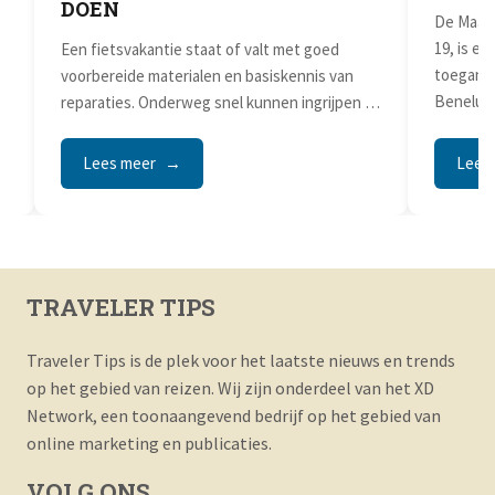
DOEN
De Maasf
19, is e
Een fietsvakantie staat of valt met goed
toeganke
voorbereide materialen en basiskennis van
Benelux..
reparaties. Onderweg snel kunnen ingrijpen bij
kleine problemen...
Lees meer
Lees
TRAVELER TIPS
Traveler Tips is de plek voor het laatste nieuws en trends
op het gebied van reizen. Wij zijn onderdeel van het XD
Network, een toonaangevend bedrijf op het gebied van
online marketing en publicaties.
VOLG ONS