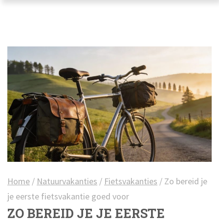
Home
/
Natuurvakanties
/
Fietsvakanties
/
Zo bereid je
je eerste fietsvakantie goed voor
ZO BEREID JE JE EERSTE