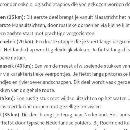
eronder enkele logische etappes die veelgekozen worden doo
en (25 km):
Dit eerste deel brengt je vanuit Maastricht het h
eerste Maasuitzichten, door rustieke dorpen en via kleine kli
een zachte start met prachtige vergezichten.
helen (20 km):
Een korte etappe die je voert langs de gren
. Het landschap wordt geleidelijk vlakker. Je fietst langs hi
oene natuur.
aseik (40 km):
Een van de meest afwisselende stukken van 
 via karakteristieke veerpontjes. Je fietst langs pittoresk
andjes en rivieroeverlandschappen. Dit deel wordt vaak gero
kken van de gehele route.
15 km):
Een rustig stuk met wijdse uitzichten op het water. J
asseert kleine dorpen met gezellige terrassen.
 (35 km):
Dit deel brengt je terug naar Nederland. Het lan
e fietst door typische Nederlandse polders. Bij Roermond ku