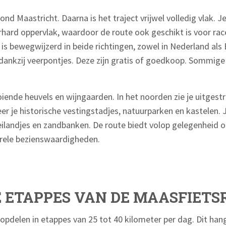
nd Maastricht. Daarna is het traject vrijwel volledig vlak. J
erhard oppervlak, waardoor de route ook geschikt is voor rac
t is bewegwijzerd in beide richtingen, zowel in Nederland al
 dankzij veerpontjes. Deze zijn gratis of goedkoop. Sommige 
ooiende heuvels en wijngaarden. In het noorden zie je uitgest
 je historische vestingstadjes, natuurparken en kastelen. J
ilandjes en zandbanken. De route biedt volop gelegenheid o
urele bezienswaardigheden.
E ETAPPES VAN DE MAASFIET
opdelen in etappes van 25 tot 40 kilometer per dag. Dit hang