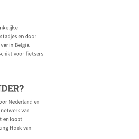
nkelijke
 stadjes en door
ver in België.
chikt voor fietsers
NDER?
door Nederland en
s netwerk van
t en loopt
ting Hoek van