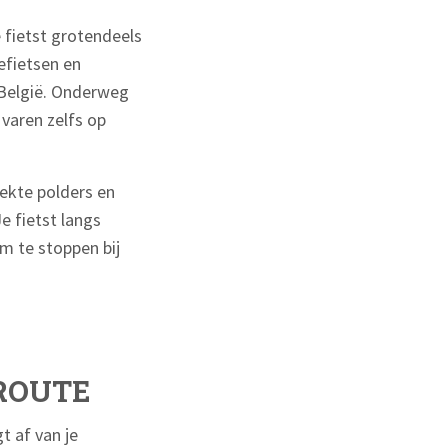
e fietst grotendeels
efietsen en
s België. Onderweg
varen zelfs op
rekte polders en
e fietst langs
m te stoppen bij
SROUTE
t af van je