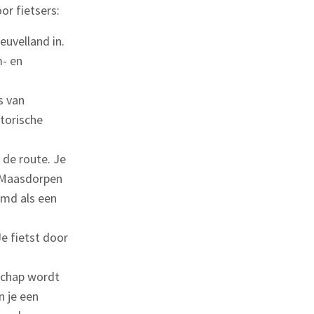
r fietsers:
euvelland in.
m- en
s van
storische
de route. Je
e Maasdorpen
emd als een
e fietst door
dschap wordt
n je een