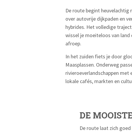
De route begint heuvelachtig ro
over autovrije dijkpaden en v
hybrides. Het volledige trajec
wissel je moeiteloos van land
afroep.
In het zuiden fiets je door gl
Maasplassen. Onderweg passeer
rivieroeverlandschappen met e
lokale cafés, markten en cult
DE MOOIST
De route laat zich goed 