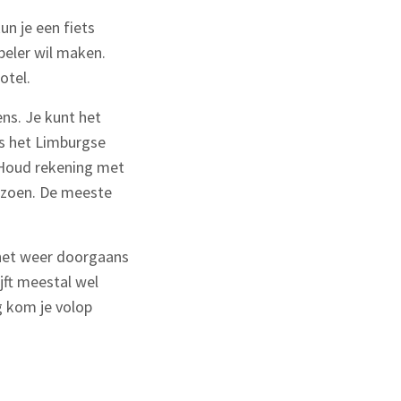
n je een fiets
beler wil maken.
otel.
ns. Je kunt het
ls het Limburgse
 Houd rekening met
eizoen. De meeste
 het weer doorgaans
jft meestal wel
 kom je volop