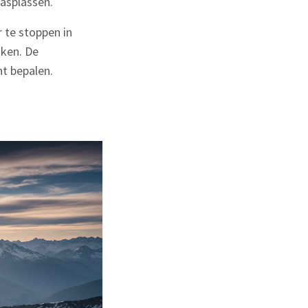
asplassen.
r te stoppen in
aken. De
nt bepalen.