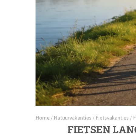
Home
/
Natuurvakanties
/
Fietsvakanties
/
F
FIETSEN LAN