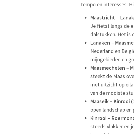
tempo en interesses. Hi
Maastricht – Lanak
Je fietst langs de 
dalstukken. Het is 
Lanaken – Maasmec
Nederland en België
mijngebieden en gr
Maasmechelen – Ma
steekt de Maas over
met uitzicht op eil
van de mooiste stu
Maaseik – Kinrooi (
open landschap en p
Kinrooi – Roermond
steeds vlakker en j