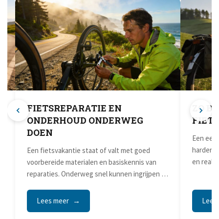
FIETSREPARATIE EN
ZO BE
ONDERHOUD ONDERWEG
FIET
DOEN
Een eers
harder t
Een fietsvakantie staat of valt met goed
en realis
voorbereide materialen en basiskennis van
reparaties. Onderweg snel kunnen ingrijpen bij
kleine problemen...
Lees meer
Lees