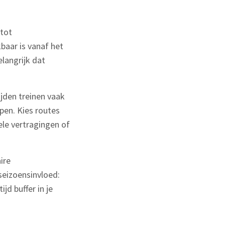
 tot
baar is vanaf het
elangrijk dat
ijden treinen vaak
pen. Kies routes
ele vertragingen of
ire
seizoensinvloed:
d buffer in je