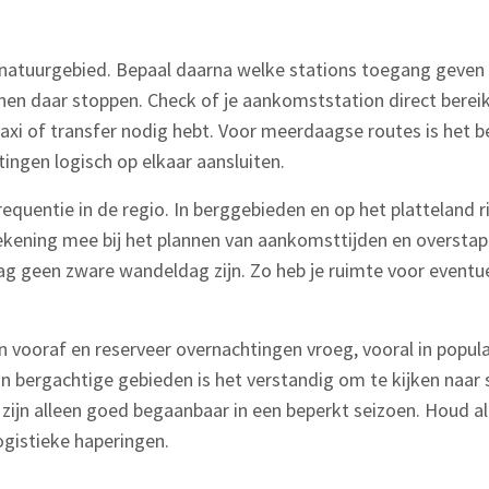
 natuurgebied. Bepaal daarna welke stations toegang geven
en daar stoppen. Check of je aankomststation direct bereik
axi of transfer nodig hebt. Voor meerdaagse routes is het b
ingen logisch op elkaar aansluiten.
requentie in de regio. In berggebieden en op het platteland r
kening mee bij het plannen van aankomsttijden en overstap
dag geen zware wandeldag zijn. Zo heb je ruimte voor eventu
n vooraf en reserveer overnachtingen vroeg, vooral in popula
n bergachtige gebieden is het verstandig om te kijken naar 
n alleen goed begaanbaar in een beperkt seizoen. Houd altij
ogistieke haperingen.