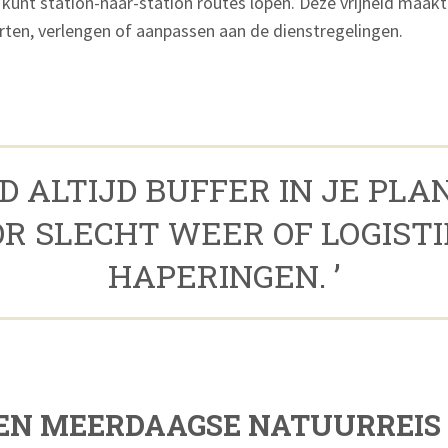
 kunt station-naar-station routes lopen. Deze vrijheid maak
korten, verlengen of aanpassen aan de dienstregelingen.
UD ALTIJD BUFFER IN JE PLA
R SLECHT WEER OF LOGIST
HAPERINGEN. ’
EEN MEERDAAGSE NATUURREIS