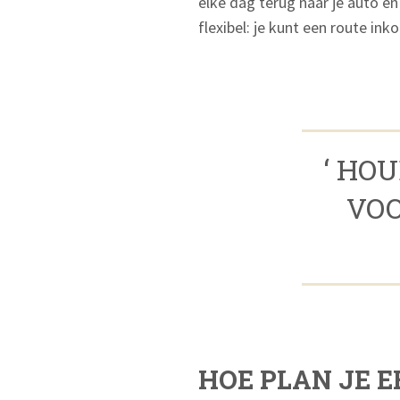
elke dag terug naar je auto en
flexibel: je kunt een route in
‘ HO
VOO
HOE PLAN JE 