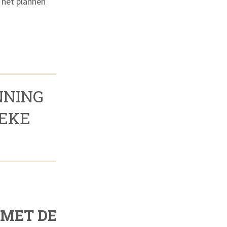
t het plannen
NNING
IEKE
 MET DE