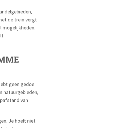
wandelgebieden,
et de trein vergt
l mogelijkheden.
lt.
IMME
 hebt geen gedoe
an natuurgebieden,
oopafstand van
n. Je hoeft niet