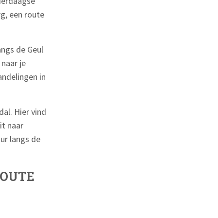
vierdaagse
rg, een route
angs de Geul
 naar je
andelingen in
al. Hier vind
it naar
ur langs de
ROUTE