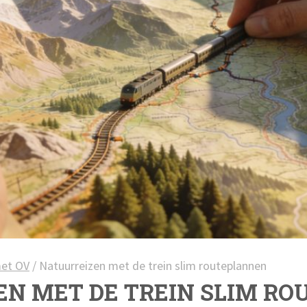
met OV
/
Natuurreizen met de trein slim routeplannen
EN MET DE TREIN SLIM R