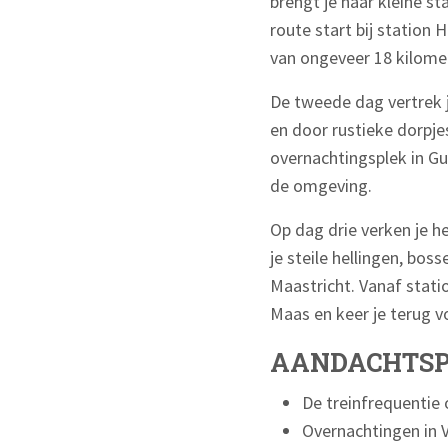
brengt je naar kleine s
route start bij station 
van ongeveer 18 kilome
De tweede dag vertrek j
en door rustieke dorpjes
overnachtingsplek in Gu
de omgeving.
Op dag drie verken je h
je steile hellingen, boss
Maastricht. Vanaf stati
Maas en keer je terug v
AANDACHTSP
De treinfrequentie o
Overnachtingen in V