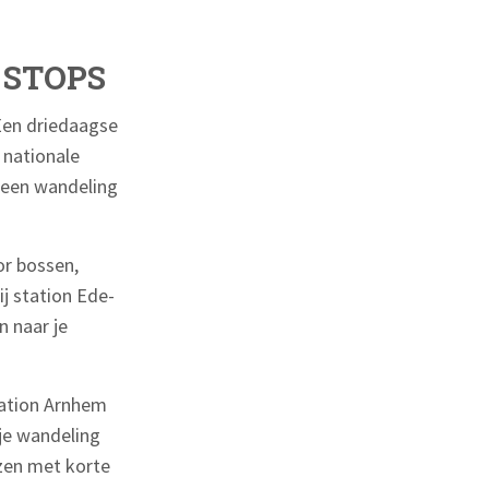
 STOPS
Een driedaagse
t nationale
t een wandeling
or bossen,
ij station Ede-
n naar je
tation Arnhem
 je wandeling
izen met korte