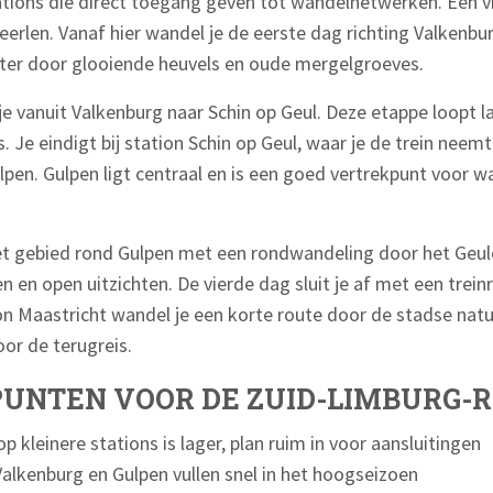
tations die direct toegang geven tot wandelnetwerken. Een 
Heerlen. Vanaf hier wandel je de eerste dag richting Valkenbu
ter door glooiende heuvels en oude mergelgroeves.
e vanuit Valkenburg naar Schin op Geul. Deze etappe loopt l
. Je eindigt bij station Schin op Geul, waar je de trein neemt
lpen. Gulpen ligt centraal en is een goed vertrekpunt voor w
et gebied rond Gulpen met een rondwandeling door het Geuld
en en open uitzichten. De vierde dag sluit je af met een treinr
on Maastricht wandel je een korte route door de stadse natu
oor de terugreis.
UNTEN VOOR DE ZUID-LIMBURG-
p kleinere stations is lager, plan ruim in voor aansluitingen
alkenburg en Gulpen vullen snel in het hoogseizoen