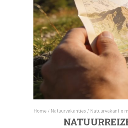
Home
/
Natuurvakanties
/
Natuurvakantie 
NATUURREIZ