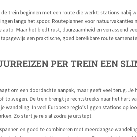
e trein beginnen met een route die werkt: stations nabij 
ingen langs het spoor. Routeplannen voor natuurvakanties m
 auto. Maar het biedt rust, duurzaamheid en verrassend vee
stapsgewijs een praktische, goed bereikbare route samenste
RREIZEN PER TREIN EEN SL
aagt om een doordachte aanpak, maar geeft veel terug. Je
f tolwegen. De trein brengt je rechtstreeks naar het hart v
n je wandeling. In veel Europese regio’s liggen stations op l
ken. Zo start je reis al zodra je uitstapt.
ntspannen en goed te combineren met meerdaagse wandelinge