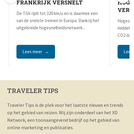
FRANKRIJK VERSNELT
HOGE
VERS
De TGV rijdt tot 320 km/u en is daarmee een
van de snelste treinen in Europa. Dankzij het
Hogesne
uitgebreide hogesnelheidsnetwerk...
middella
CO2 dan 
momentee
Lees meer
Lees
TRAVELER TIPS
Traveler Tips is de plek voor het laatste nieuws en trends
op het gebied van reizen. Wij zijn onderdeel van het XD
Network, een toonaangevend bedrijf op het gebied van
online marketing en publicaties.