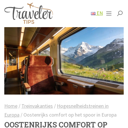
EN
Home
/
Treinvakanties
/
Hogesnelheidstreinen in
Europa
/
Oostenrijks comfort op het spoor in Europa
OOSTENRIJKS COMFORT OP