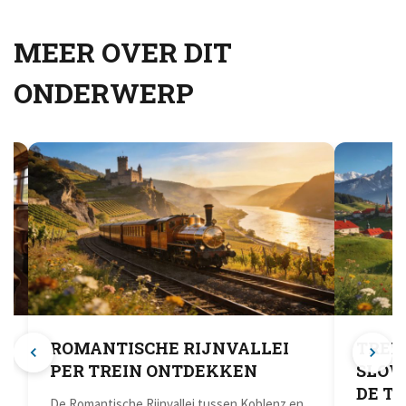
MEER OVER DIT
ONDERWERP
ROMANTISCHE RIJNVALLEI
TREI
PER TREIN ONTDEKKEN
SLOW
DE T
De Romantische Rijnvallei tussen Koblenz en