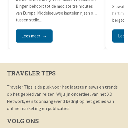
Bingen behoort tot de mooiste treinroutes
Slowakij
van Europa. Middeleeuwse kastelen rijzen op
hart me
tussen steile...
bergtopp
treinrond
Lees meer
Lees
TRAVELER TIPS
Traveler Tips is de plek voor het laatste nieuws en trends
op het gebied van reizen. Wij zijn onderdeel van het XD
Network, een toonaangevend bedrijf op het gebied van
online marketing en publicaties.
VOLG ONS