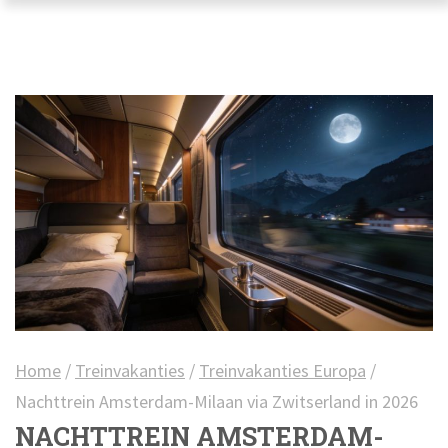
Home
/
Treinvakanties
/
Treinvakanties Europa
/
Nachttrein Amsterdam-Milaan via Zwitserland in 2026
NACHTTREIN AMSTERDAM-