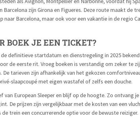
 steden als Avignon, Montpellier en Narbonne, voordat hij Spa
 Barcelona zijn Girona en Figueres. Deze route maakt de trei
ip naar Barcelona, maar ook voor een vakantie in de regio Ca
 BOEK JE EEN TICKET?
 de definitieve startdatum en dienstregeling in 2025 bekend
or de eerste rit. Vroeg boeken is verstandig om zeker te zij
n. De tarieven zijn afhankelijk van het gekozen comfortnivea
privé-slaapcoupé met eigen wastafel of zelfs een douche.
f van European Sleeper en blijf op de hoogte. Zo ontvang je 
t. De prijzen zijn vergelijkbaar met de kosten van een vluch
 de trein een concurrerende optie voor de bewuste reiziger.