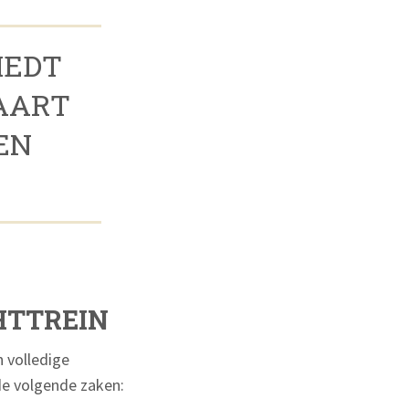
IEDT
AART
EN
HTTREIN
n volledige
de volgende zaken: