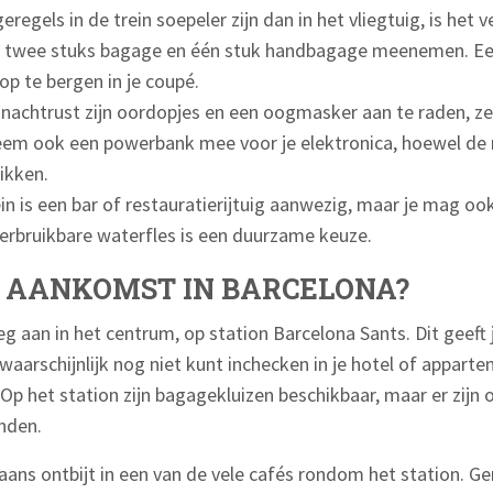
egels in de trein soepeler zijn dan in het vliegtuig, is het
l twee stuks bagage en één stuk handbagage meenemen. Een 
 op te bergen in je coupé.
achtrust zijn oordopjes en een oogmasker aan te raden, zek
eem ook een powerbank mee voor je elektronica, hoewel de
ikken.
ein is een bar of restauratierijtuig aanwezig, maar je mag oo
rbruikbare waterfles is een duurzame keuze.
A AANKOMST IN BARCELONA?
g aan in het centrum, op station Barcelona Sants. Dit geeft
waarschijnlijk nog niet kunt inchecken in je hotel of apparte
. Op het station zijn bagagekluizen beschikbaar, maar er zijn
nden.
aans ontbijt in een van de vele cafés rondom het station. Ge