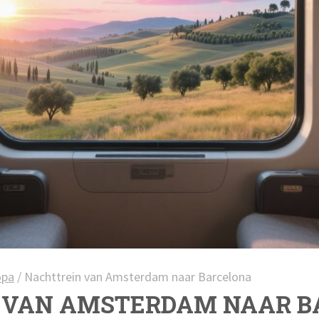
opa
/
Nachttrein van Amsterdam naar Barcelona
 VAN AMSTERDAM NAAR B