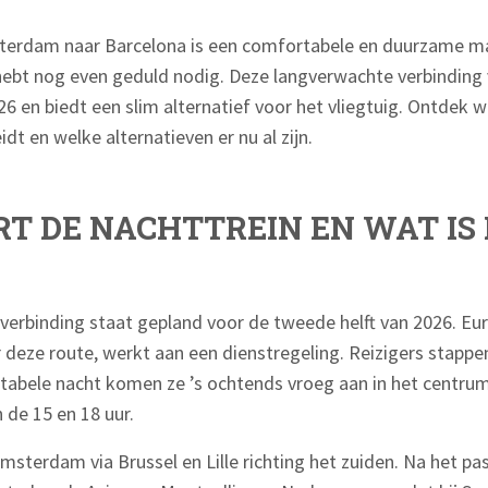
sterdam naar Barcelona is een comfortabele en duurzame m
 hebt nog even geduld nodig. Deze langverwachte verbinding
6 en biedt een slim alternatief voor het vliegtuig. Ontdek w
dt en welke alternatieven er nu al zijn.
T DE NACHTTREIN EN WAT IS 
nverbinding staat gepland voor de tweede helft van 2026. Eu
eze route, werkt aan een dienstregeling. Reizigers stappen 
abele nacht komen ze ’s ochtends vroeg aan in het centrum
 de 15 en 18 uur.
msterdam via Brussel en Lille richting het zuiden. Na het pa