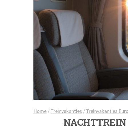
Home
/
Treinvakanties
/
Treinvakanties Eur
NACHTTREIN