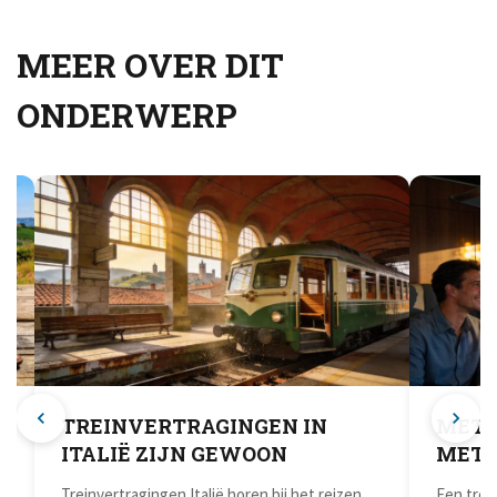
MEER OVER DIT
ONDERWERP
TREINVERTRAGINGEN IN
MET D
ITALIË ZIJN GEWOON
MET 
Treinvertragingen Italië horen bij het reizen
Een trei