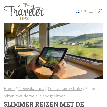
EN
Home
/
Treinvakanties
/
Treinvakantie Italië
/
Slimmer
reizen met de trein in hoogseizoen
SLIMMER REIZEN MET DE