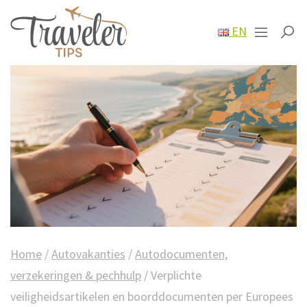
EN
Home
/
Autovakanties
/
Autodocumenten,
verzekeringen & pechhulp
/
Verplichte
veiligheidsartikelen en boorddocumenten per Europees