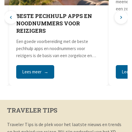
BESTE PECHHULP APPS EN
MEDI
S
NOODNUMMERS VOOR
ZORG
REIZIGERS
AUTO
Een goede voorbereiding met de beste
De juist
pechhulp apps en noodnummers voor
meenemen
reizigers is de basis van een zorgeloze en
een zorge
goed...
Lees meer
Lees
TRAVELER TIPS
Traveler Tips is de plek voor het laatste nieuws en trends
op het gebied van reizen. Wij zijn onderdeel van het XD